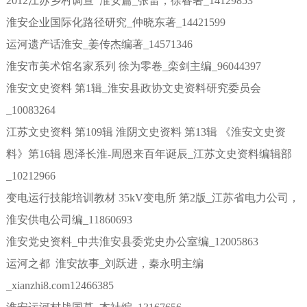
2012江苏乡村调查 淮安篇_张雷，徐睿著_14129853
淮安企业国际化路径研究_仲晓东著_14421599
运河遗产话淮安_姜传杰编著_14571346
淮安市美术馆名家系列 徐为零卷_栾剑主编_96044397
淮安文史资料 第1辑_淮安县政协文史资料研究委员会
_10083264
江苏文史资料 第109辑 淮阴文史资料 第13辑 《淮安文史资
料》第16辑 恩泽长淮-周恩来百年诞辰_江苏文史资料编辑部
_10212966
变电运行技能培训教材 35kV变电所 第2版_江苏省电力公司，
淮安供电公司编_11860693
淮安党史资料_中共淮安县委党史办公室编_12005863
运河之都 淮安故事_刘跃进，秦永明主编
_xianzhi8.com12466385