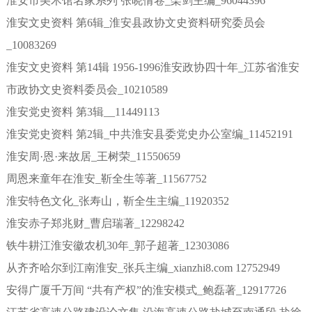
淮安市美术馆名家系列 张晓倩卷_栾剑主编_96044396
淮安文史资料 第6辑_淮安县政协文史资料研究委员会
_10083269
淮安文史资料 第14辑 1956-1996淮安政协四十年_江苏省淮安
市政协文史资料委员会_10210589
淮安党史资料 第3辑__11449113
淮安党史资料 第2辑_中共淮安县委党史办公室编_11452191
淮安周·恩·来故居_王树荣_11550659
周恩来童年在淮安_靳全生等著_11567752
淮安特色文化_张寿山，靳全生主编_11920352
淮安赤子郑兆财_曹启瑞著_12298242
铁牛耕江淮安徽农机30年_郭子超著_12303086
从齐齐哈尔到江南淮安_张兵主编_xianzhi8.com 12752949
安得广厦千万间 “共有产权”的淮安模式_鲍磊著_12917726