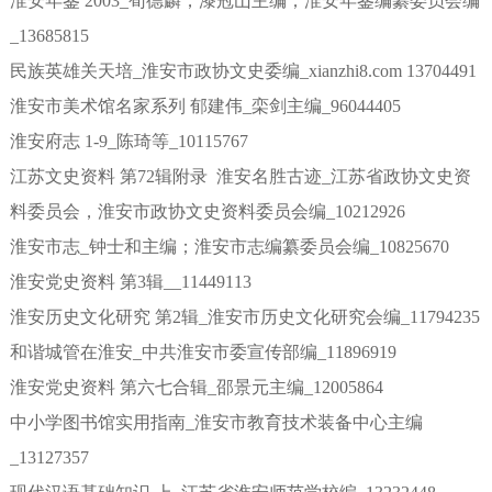
淮安年鉴 2003_荀德麟，漆冠山主编；淮安年鉴编纂委员会编
_13685815
民族英雄关天培_淮安市政协文史委编_xianzhi8.com 13704491
淮安市美术馆名家系列 郁建伟_栾剑主编_96044405
淮安府志 1-9_陈琦等_10115767
江苏文史资料 第72辑附录 淮安名胜古迹_江苏省政协文史资
料委员会，淮安市政协文史资料委员会编_10212926
淮安市志_钟士和主编；淮安市志编纂委员会编_10825670
淮安党史资料 第3辑__11449113
淮安历史文化研究 第2辑_淮安市历史文化研究会编_11794235
和谐城管在淮安_中共淮安市委宣传部编_11896919
淮安党史资料 第六七合辑_邵景元主编_12005864
中小学图书馆实用指南_淮安市教育技术装备中心主编
_13127357