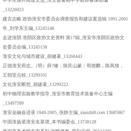
中学生课外阅读文选_淮安县暑期中学教师备课组编
_13226923
建言志略 政协淮安市委员会调查报告和建议案选辑 1991-2001
年_刘学东主编_13245148
走进淮阴 淮阴区政协文史资料 第17辑_淮安市淮阴区政协文
史委员会编_13245158
淮安文化与城市建设_胡健著_13268443
正德淮安府志_（明）薛?修；陈艮山篆；荀德麟，陈凤雏，
王朝堂点校_13299101
文化淮安断想_胡婕著_13299222
初中物理实验教学指导_淮安市教育技术装备中心主编
_13497599
淮安金融奋进录 1949-2005_张静主编_xianzhi8.com 13685967
中国淮扬菜淮安名菜谱_本书编委会_13738128