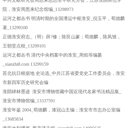
中共文献研究会周恩来思想生平研究分会，江苏淮阴师范学
院，淮安周恩来纪念馆编_13298973
运河之都丛书 明清时期的全国漕运中枢淮安_倪玉平，荀德麟
著_13299100
正德淮安府志_（明）薛?修；陈艮山篆；荀德麟，陈凤雏，
王朝堂点校_13299101
运河之都丛书 清代中央档案中的淮安_周焰等编纂
_xianzhi8.com 13299159
苏北抗日根据地 史论选_中共江苏省委党史工作委员会，淮安
市新四军历史研究会编
淮阴碑林墨迹 淮安市博物馆藏中国近现代名家书法精品集_
淮安市博物馆编_13337591
淮安年鉴 2004_荀德麟，漆冠山主编；淮安市市志办公室编
_13685834