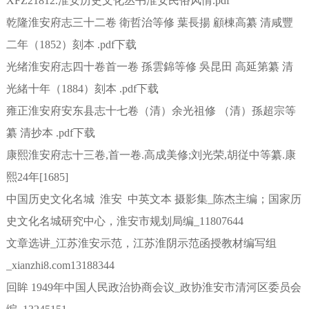
XFZ21812.淮安历史文化丛书淮安民俗风情.pdf
乾隆淮安府志三十二卷 衛哲治等修 葉長揚 顧棟高纂 清咸豐
二年（1852）刻本 .pdf下载
光绪淮安府志四十卷首一卷 孫雲錦等修 吳昆田 高延第纂 清
光緒十年（1884）刻本 .pdf下载
雍正淮安府安东县志十七卷（清）余光祖修 （清）孫超宗等
纂 清抄本 .pdf下载
康熙淮安府志十三卷,首一卷.高成美修;刘光荣,胡従中等纂.康
熙24年[1685]
中国历史文化名城 淮安 中英文本 摄影集_陈杰主编；国家历
史文化名城研究中心，淮安市规划局编_11807644
文章选讲_江苏淮安示范，江苏淮阴示范函授教材编写组
_xianzhi8.com13188344
回眸 1949年中国人民政治协商会议_政协淮安市清河区委员会