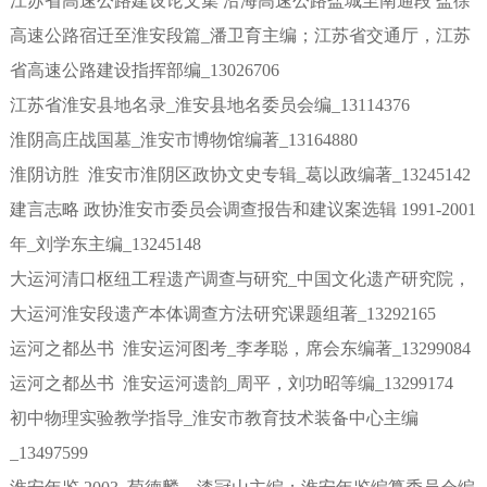
江苏省高速公路建设论文集 沿海高速公路盐城至南通段 盐徐
高速公路宿迁至淮安段篇_潘卫育主编；江苏省交通厅，江苏
省高速公路建设指挥部编_13026706
江苏省淮安县地名录_淮安县地名委员会编_13114376
淮阴高庄战国墓_淮安市博物馆编著_13164880
淮阴访胜 淮安市淮阴区政协文史专辑_葛以政编著_13245142
建言志略 政协淮安市委员会调查报告和建议案选辑 1991-2001
年_刘学东主编_13245148
大运河清口枢纽工程遗产调查与研究_中国文化遗产研究院，
大运河淮安段遗产本体调查方法研究课题组著_13292165
运河之都丛书 淮安运河图考_李孝聪，席会东编著_13299084
运河之都丛书 淮安运河遗韵_周平，刘功昭等编_13299174
初中物理实验教学指导_淮安市教育技术装备中心主编
_13497599