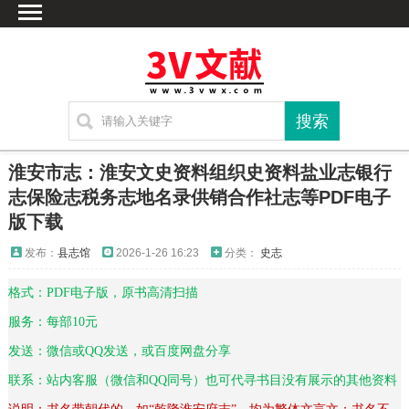
首页
文献
家谱
地图
方志
淮安市志：淮安文史资料组织史资料盐业志银行
古籍
志保险志税务志地名录供销合作社志等PDF电子
版下载
考古
新编方志
发布：
县志馆
2026-1-26 16:23
分类：
史志
联系方式
格式：PDF电子版，原书高清扫描
网站声明
服务：每部10元
发送：微信或QQ发送，或百度网盘分享
联系：站内客服（微信和QQ同号）也可代寻书目没有展示的其他资料