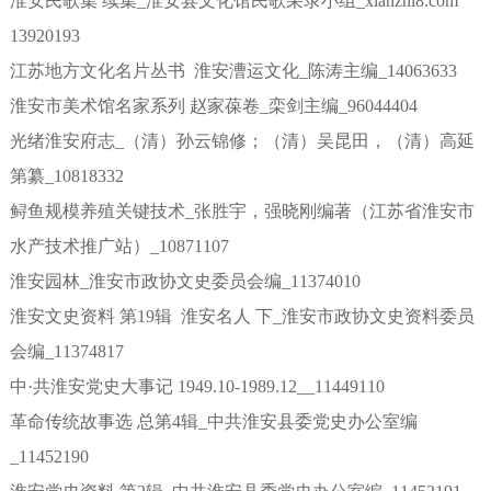
淮安民歌集 续集_淮安县文化馆民歌采录小组_xianzhi8.com
13920193
江苏地方文化名片丛书 淮安漕运文化_陈涛主编_14063633
淮安市美术馆名家系列 赵家葆卷_栾剑主编_96044404
光绪淮安府志_（清）孙云锦修；（清）吴昆田，（清）高延
第纂_10818332
鲟鱼规模养殖关键技术_张胜宇，强晓刚编著（江苏省淮安市
水产技术推广站）_10871107
淮安园林_淮安市政协文史委员会编_11374010
淮安文史资料 第19辑 淮安名人 下_淮安市政协文史资料委员
会编_11374817
中·共淮安党史大事记 1949.10-1989.12__11449110
革命传统故事选 总第4辑_中共淮安县委党史办公室编
_11452190