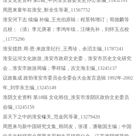
淮安党史资料 第2辑_中共淮安县委党史办公室编_11452191
周恩来童年在淮安_靳全生等著_11567752
淮安河下志 续编 补编_王光伯原辑；程景韩增订；荀德麟等
点校；（清）李元庚著；李鸿年续，汪继先补，刘怀玉点校
_11775296
淮安揽胜 周·恩·来故里纪行_王秀珍，余滔主编_11787241
淮安运河文化旅游_淮安市政府文史委，淮安市历史文化研究
会，淮安市旅游局编；季祥猛，吉文海主编_13245137
议政集成 政协淮安市委员会全委会大会发言选辑 1992年-2002
年_刘学东主编_13245149
淮阴文史资料 第18辑 文化韩信_淮安市淮阴区政协文史委员
会编_13245159
居天下之中的淮安榷关_范金民等著_13279420
周恩来与新中国研究文集_韩同友，张谨，潘敬国主编；中国