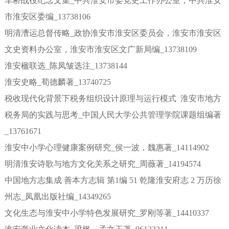
车桥战役纪念文集_中共淮安市委党史工作办公室，中共淮安
市淮安区委编_13738106
明清漕运总督传略_政协淮安市淮安区委员会，淮安市淮安区
文史资料办公室，淮安市淮安区文广新局编_13738109
淮安楹联选_陈凤皱选注_13738144
淮安史略_荀德麟著_13740725
税收现代化背景下税务组织设计原理与运行模式 淮安市地方
税务局的实践与思考_中国人民大学公共管理学院课题组编著
_13761671
淮安中小学心理健康案例研究_侯一波，魏惠著_14114902
明清淮安诗歌与地方文化关系之研究_周薇著_14194574
中国地方志集成 善本方志辑 第1编 51 乾隆淮安府志 2 万历徐
州志_凤凰出版社编_14349265
文化生态与淮安中小学特色发展研究_罗刚等著_14410337