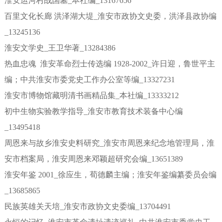
淮安运河村战国墓_本社编_13167656
百里文化长廊 洪泽湖大堤_淮安市政协文史委，洪泽县政协编
_13245136
淮安文学史_王卫华著_13284386
热血忠魂 淮安革命烈士传选编 1928-2002_许日迎，鲁世平主
编；中共淮安市委党史工作办公室等编_13327231
淮安市博物馆藏明清书画精品集_本社编_13333212
初中生物实验教学指导_淮安市教育技术装备中心编
_13495418
周恩来与故乡淮安史料研究_淮安市周恩来纪念地管理局，淮
安市档案局，淮安周恩来邓颖超研究会编_13651389
淮安年鉴 2001_徐应生，荀德麟主编；淮安年鉴编纂委员会编
_13685865
民族英雄关天培_淮安市政协文史委编_13704491