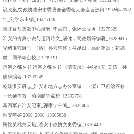
现代汉语基础知识 上_江苏省淮安师范学校编_13232448
议政集成 政协淮安市委员会全委会大会发言选辑 1992年-2002
年_刘学东主编_13245149
淮北食盐集散中心淮安_李洪甫，张怀玉等著_13279329
淮安的古典小说与运河诗文_胡健，荀德麟等编著_13289415
光绪淮安府志_（清）孙云锦修；吴昆田，高延第纂；荀德
麟，周平等点校_13299191
运河之都丛书 运河之都丛书 《清实录》中的淮安_姜涛，孙
连华编著_13299249
乾隆淮安府志_淮安市地方志办公室编；（清）卫哲治等修；
叶长扬等纂；荀德麟等点校_13302798
新四军在淮安纪事_郭家宁主编_13325404
淮安年鉴 2008_2008_13685838
民族英雄关天培_淮安市政协文史委编_13704491