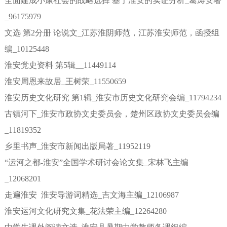
全面建成小康社会的战略选择 基于淮安的实证分析_葛涛安著
_96175979
文选 第2分册 论说文_江苏淮阴师范，江苏淮安师范，函授组
编_10125448
淮安党史资料 第5辑__11449114
淮安周恩来故居_王树荣_11550659
淮安历史文化研究 第1辑_淮安市历史文化研究会编_11794234
古镇河下_淮安市政协文史委员会，楚州区政协文史委员会编
_11819352
乡里书声_淮安市新闻出版局著_11952119
“运河之都-淮安”全国学术研讨会论文集_宋林飞主编
_12068201
走遍淮安 淮安导游词精选_吉文海主编_12106987
淮安运河文化研究文集_花法荣主编_12264280