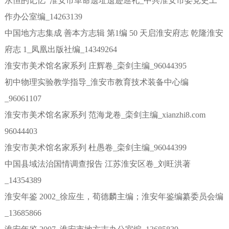
永恒的记忆 淮安市革命遗址遗迹巡礼_中共淮安市委党史工
作办公室编_14263139
中国地方志集成 善本方志辑 第1编 50 天启淮安府志 乾隆淮安
府志 1_凤凰出版社编_14349264
淮安市美术馆名家系列 庄辉卷_栾剑主编_96044395
初中物理实验教学指导_淮安市教育技术装备中心编
_96061107
淮安市美术馆名家系列 范海龙卷_栾剑主编_xianzhi8.com
96044403
淮安市美术馆名家系列 杜愚卷_栾剑主编_96044399
中国县域法治国情调查报告 江苏淮安区卷_刘旺洪著
_14354389
淮安年鉴 2002_徐应生，荀德麟主编；淮安年鉴编纂委员会编
_13685866