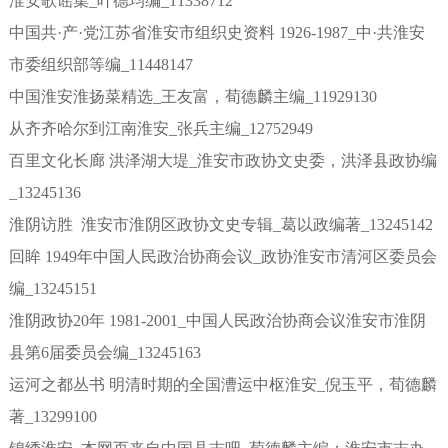
淮安歌谣集_叶德均编_11338712
中国共·产·党江苏省淮安市组织史资料 1926-1987_中·共淮安
市委组织部等编_11448147
中国淮安淮扬菜精选_王友富，荀德麟主编_11929130
从齐齐哈尔到江南淮安_张兵主编_12752949
百里文化长廊 洪泽湖大堤_淮安市政协文史委，洪泽县政协编
_13245136
淮阴访胜 淮安市淮阴区政协文史专辑_葛以政编著_13245142
回眸 1949年中国人民政治协商会议_政协淮安市清河区委员会
编_13245151
淮阴政协20年 1981-2001_中国人民政治协商会议淮安市淮阴
县第6届委员会编_13245163
运河之都丛书 明清时期的全国漕运中枢淮安_倪玉平，荀德麟
著_13299100