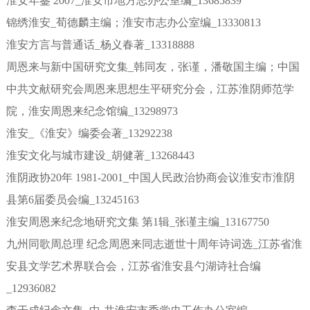
淮安年鉴 2007_淮安市地方志办公室编_13685839
锦绣淮安_荀德麟主编；淮安市志办公室编_13330813
淮安方言与普通话_杨义春著_13318888
周恩来与新中国研究文集_韩同友，张谨，潘敬国主编；中国
中共文献研究会周恩来思想生平研究分会，江苏淮阴师范学
院，淮安周恩来纪念馆编_13298973
淮安_《淮安》编委会著_13292238
淮安文化与城市建设_胡健著_13268443
淮阴政协20年 1981-2001_中国人民政治协商会议淮安市淮阴
县第6届委员会编_13245163
淮安周恩来纪念地研究文集 第1辑_张谨主编_13167750
九州同歌周总理 纪念周恩来同志逝世十周年诗词选_江苏省淮
安县文学艺术界联合会，江苏省淮安县勺湖诗社合编
_12936082