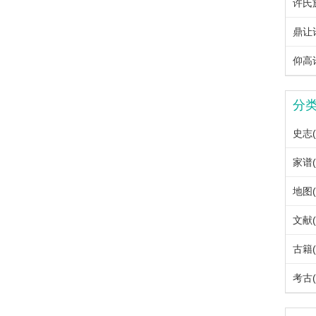
许氏族
鼎让
仰高许
分
史志(
家谱(
地图(
文献(
古籍(
考古(