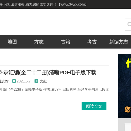
下载,诚信服务,助力您的成功之路！【www.3vwx.com】
地图
方志
古籍
考古
新编方志
科录汇编(全二十二册)清晰PDF电子版下载
县志馆
2021.5.7
文献
编（全22册）清晰电子版 作者:屈万里 出版机构:台湾学生书局 ...阅读
阅读全文