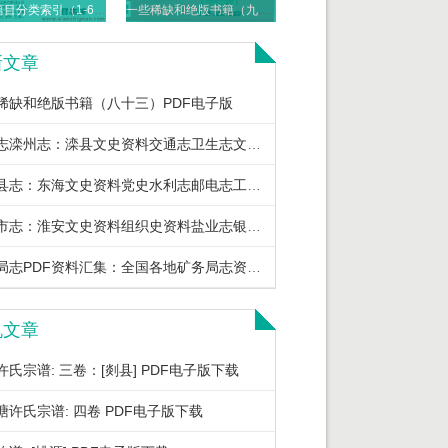
全宋文篇目分类索引（1-6卷）四川大学出版社 PDF电子版
一些稀缺和绝版书籍（九十二）PDF电子版
新文章
稀缺和绝版书籍（八十三）PDF电子版
滦县志滦州志：滦县文史资料交通志卫生志文化志教育志地名志土地志土壤志地名资料等PDF电子版下载
东海县志：东海文史资料党史水利志邮电志工会志粮食志地名录土壤志民俗志鱼类志等PDF电子版下载
淮安市志：淮安文史资料组织史资料盐业志银行志保险志税务志地名录供销合作社志等PDF电子版下载
矿务局志PDF资料汇集：全国各地矿务局志资料书目及PDF电子版下载
机文章
许氏宗谱: 三卷：[剡县] PDF电子版下载
塘许氏宗谱: 四卷 PDF电子版下载