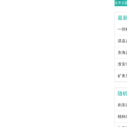
最
一些
随
剡东
桃柿