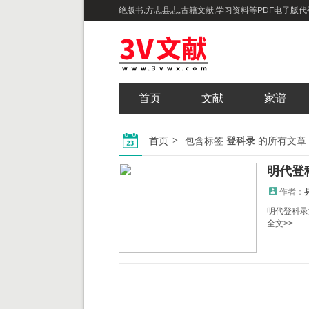
绝版书,方志县志,古籍文献,学习资料等PDF电子版代寻
首页
文献
家谱
首页
包含标签
登科录
的所有文章
明代登
作者：
明代登科录汇
全文>>