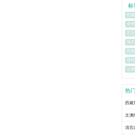
标
乾隆
中华
艺文
地方
民国
登科
云南
热
西藏简
文渊