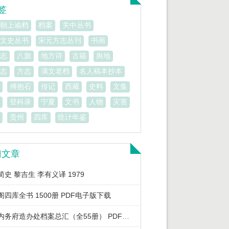
签
朝上谕档
档案
关中丛书
文史丛书
宋元方志丛刊
书画
志
八旗
地方诗
古籍
舆地
志
方志
满文老档
名人稿本抄本
傅抱石
传记
西藏
史料
文集
登科录
宁夏
文书
人物
灾害
贵州
四库
统计年鉴
门文章
史 黎吉生 李有义译 1979
阁四库全书 1500册 PDF电子版下载
清宫内务府造办处档案总汇（全55册） PDF电子版下载