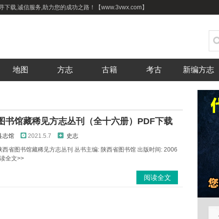
下载,诚信服务,助力您的成功之路！【www.3vwx.com】
地图
方志
古籍
考古
新编方志
图书馆藏稀见方志丛刊（全十六册）PDF下载
县志馆
2021.5.7
史志
陕西省图书馆藏稀见方志丛刊 丛书主编: 陕西省图书馆 出版时间: 2006
阅读全文>>
阅读全文