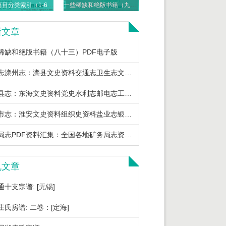
全宋文篇目分类索引（1-6卷）四川大学出版社 PDF电子版
一些稀缺和绝版书籍（九十二）PDF电子版
新文章
稀缺和绝版书籍（八十三）PDF电子版
滦县志滦州志：滦县文史资料交通志卫生志文化志教育志地名志土地志土壤志地名资料等PDF电子版下载
东海县志：东海文史资料党史水利志邮电志工会志粮食志地名录土壤志民俗志鱼类志等PDF电子版下载
淮安市志：淮安文史资料组织史资料盐业志银行志保险志税务志地名录供销合作社志等PDF电子版下载
矿务局志PDF资料汇集：全国各地矿务局志资料书目及PDF电子版下载
机文章
十支宗谱: [无锡]
庄氏房谱: 二卷：[定海]