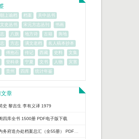
签
朝上谕档
档案
关中丛书
文史丛书
宋元方志丛刊
书画
志
八旗
地方诗
古籍
舆地
志
方志
满文老档
名人稿本抄本
傅抱石
传记
西藏
史料
文集
登科录
宁夏
文书
人物
灾害
贵州
四库
统计年鉴
门文章
史 黎吉生 李有义译 1979
阁四库全书 1500册 PDF电子版下载
清宫内务府造办处档案总汇（全55册） PDF电子版下载