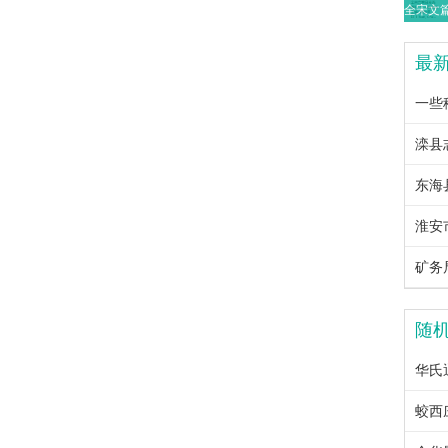
最
一些
随
华氏通
蛟西