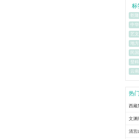
标
乾隆
中华
艺文
地方
民国
登科
云南
热
西藏简
文渊