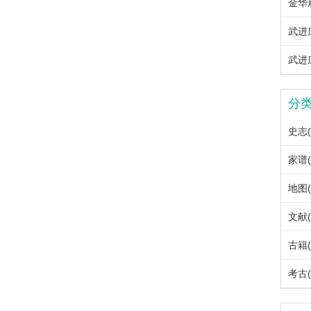
金华
武进
武进
分
史志(
家谱(
地图(
文献(
古籍(
考古(