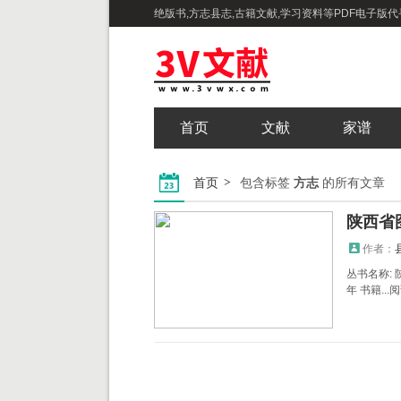
绝版书,方志县志,古籍文献,学习资料等PDF电子版代寻
首页
文献
家谱
首页
包含标签
方志
的所有文章
陕西省
作者：
丛书名称: 
年 书籍...