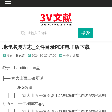
首页
文献
家谱
地图
方志
地理堪舆方志_文件目录PDF电子版下载
古籍
发布：
县志馆
2024-10-27 17:00
分类：
古籍
考古
藏于：baoditechan盘
新编方志
联系方式
├── 宣大山西三镇图说
网站声明
│ ├── JPG超清
│ │ ├── 宣大山西三镇图说.127.明.杨时宁.白希绣等编.明
万历三十一年秘阁本.jpg
│ │ ├── 宣大山西三镇图说.033.明.杨时宁.白希绣等编.明