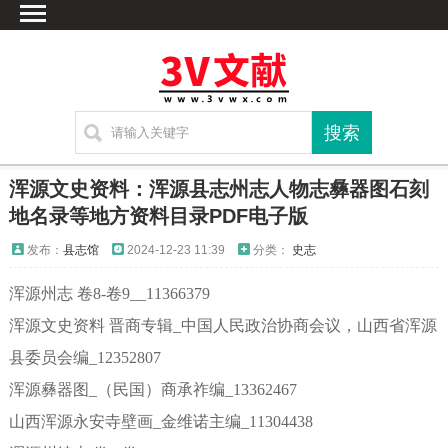
首页
文献
家谱
地图
方志
浑源文史资料：浑源县志州志人物志彝器图石刻
古籍
地名录等地方资料目录PDF电子版
考古
发布：
县志馆
2024-12-23 11:39
分类：
史志
新编方志
浑源州志 卷8-卷9__11366379
联系方式
浑源文史资料 晋商专辑_中国人民政治协商会议，山西省浑源
网站声明
县委员会编_12352807
浑源彝器图_（民国）商承祚编_13362467
山西浑源永安寺壁画_金维诺主编_11304438