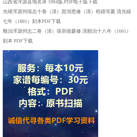
山西省浑源县地名录 1984版.PDF电子版下载
光绪浑源州续志十卷（清）賀澍恩修（清）程績等纂 清光緒
七年（1881）刻本PDF下载
顺治浑源州志二卷（清）張崇德纂修 清順治十八年（1661）
刻本 PDF下载