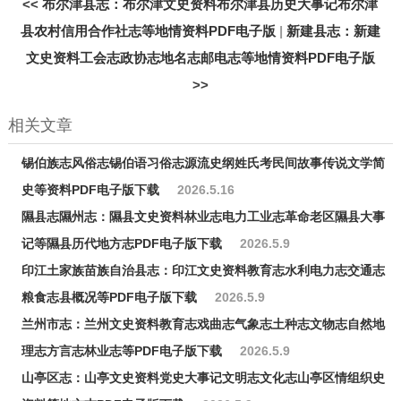
<<
布尔津县志：布尔津文史资料布尔津县历史大事记布尔津
县农村信用合作社志等地情资料PDF电子版
|
新建县志：新建
文史资料工会志政协志地名志邮电志等地情资料PDF电子版
>>
相关文章
锡伯族志风俗志锡伯语习俗志源流史纲姓氏考民间故事传说文学简
史等资料PDF电子版下载
2026.5.16
隰县志隰州志：隰县文史资料林业志电力工业志革命老区隰县大事
记等隰县历代地方志PDF电子版下载
2026.5.9
印江土家族苗族自治县志：印江文史资料教育志水利电力志交通志
粮食志县概况等PDF电子版下载
2026.5.9
兰州市志：兰州文史资料教育志戏曲志气象志土种志文物志自然地
理志方言志林业志等PDF电子版下载
2026.5.9
山亭区志：山亭文史资料党史大事记文明志文化志山亭区情组织史