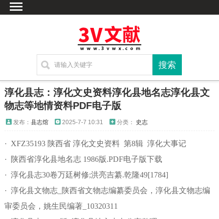
首页
文献
家谱
地图
方志
淳化县志：淳化文史资料淳化县地名志淳化县文
古籍
物志等地情资料PDF电子版
考古
发布：
县志馆
2025-7-7 10:31
分类：
史志
新编方志
· XFZ35193 陕西省 淳化文史资料 第8辑 淳化大事记
联系方式
· 陕西省淳化县地名志 1986版.PDF电子版下载
网站声明
· 淳化县志30卷万廷树修;洪亮吉纂.乾隆49[1784]
· 淳化县文物志_陕西省文物志编纂委员会，淳化县文物志编
审委员会，姚生民编著_10320311