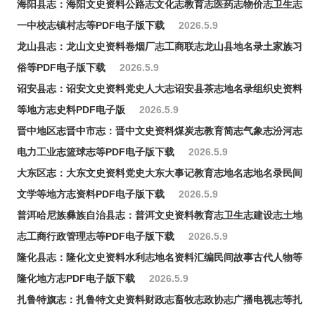
海阳县志：海阳文史资料公路志文化志教育志医药志物价志卫生志
一中校志镇村志等PDF电子版下载
2026.5.9
龙山县志：龙山文史资料卷烟厂志工商联志龙山县地名录土家族习
俗等PDF电子版下载
2026.5.9
诏安县志：诏安文史资料党史人大志诏安县茶志地名录组织史资料
等地方志史料PDF电子版
2026.5.9
晋中地区志晋中市志：晋中文史资料煤炭志教育简志气象志汾河志
电力工业志篮球志等PDF电子版下载
2026.5.9
大东区志：大东文史资料党史大东大事记教育志地名志地名录民间
文学等地方志资料PDF电子版下载
2026.5.9
普洱哈尼族彝族自治县志：普洱文史资料教育志卫生志建设志土地
志工商行政管理志等PDF电子版下载
2026.5.9
隆化县志：隆化文史资料水利志地名资料汇编民间故事古代人物等
隆化地方志PDF电子版下载
2026.5.9
扎鲁特旗志：扎鲁特文史资料财政志畜牧志政协志广播电视志等扎