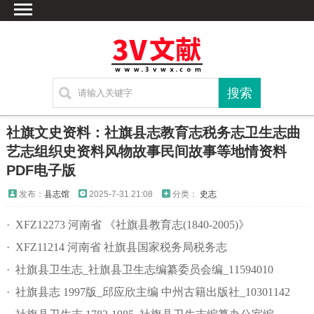
首页
文献
家谱
地图
方志
社旗文史资料：社旗县志教育志税务志卫生志曲
古籍
艺志组织史资料风物故事民间故事等地情资料
PDF电子版
考古
新编方志
发布：
县志馆
2025-7-31 21:08
分类：
史志
联系方式
· XFZ12273 河南省 《社旗县教育志(1840-2005)》
网站声明
· XFZ11214 河南省 社旗县国家税务局税务志
· 社旗县卫生志_社旗县卫生志编纂委员会编_11594010
· 社旗县志 1997版_邱应欣主编 中州古籍出版社_10301142